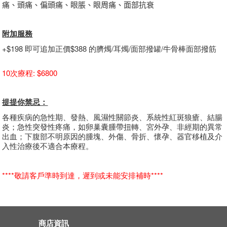
痛、頭痛、偏頭痛、眼脹、眼周痛、面部抗衰
附加服務
+$198 即可追加正價$388 的臍燭/耳燭/面部撥罐/牛骨棒面部撥筋
10次療程: $6800
提提你禁忌：
各種疾病的急性期、發熱、風濕性關節炎、系統性紅斑狼瘡、結腸
炎；急性突發性疼痛，如卵巢囊腫帶扭轉、宮外孕、非經期的異常
出血；下腹部不明原因的腫塊、外傷、骨折、懷孕、器官移植及介
入性治療後不適合本療程。
****敬請客戶準時到達，遲到或未能安排補時****
商店資訊