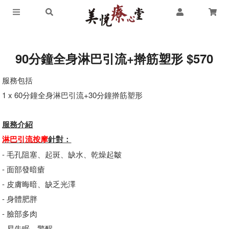
90分鐘全身淋巴引流+擀筋塑形 $570
服務包括
1 x 60分鐘全身淋巴引流+30分鐘擀筋塑形
服務介紹
淋巴引流按摩
針對：
- 毛孔阻塞、起斑、缺水、乾燥起皺
- 面部發暗瘡
- 皮膚晦暗、缺乏光澤
- 身體肥胖
- 臉部多肉
- 易失眠、驚醒