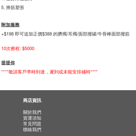
5. 擀筋塑形
附加服務
+$198 即可追加正價$388 的臍燭/耳燭/面部撥罐/牛骨棒面部撥筋
10次療程: $5000
提提你
****敬請客戶準時到達，遲到或未能安排補時****
商店資訊
關於我們
貨運須知
常見問題
聯絡我們