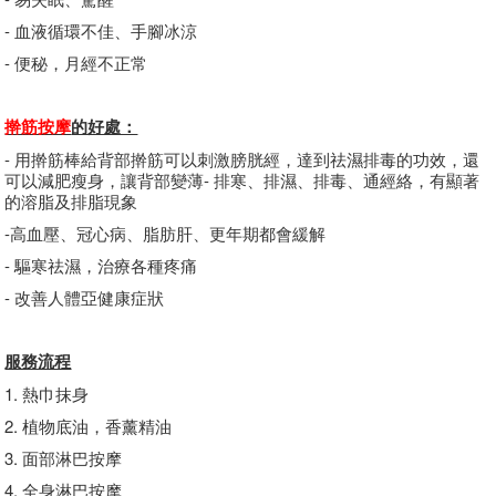
- 血液循環不佳、手腳冰涼
- 便秘，月經不正常
擀筋按摩
的好處：
- 用擀筋棒給背部擀筋可以刺激膀胱經，達到祛濕排毒的功效，還
可以減肥瘦身，讓背部變薄- 排寒、排濕、排毒、通經絡，有顯著
的溶脂及排脂現象
-高血壓、冠心病、脂肪肝、更年期都會緩解
- 驅寒祛濕，治療各種疼痛
- 改善人體亞健康症狀
服務流程
1. 熱巾抹身
2. 植物底油，香薰精油
3. 面部淋巴按摩
4. 全身淋巴按摩