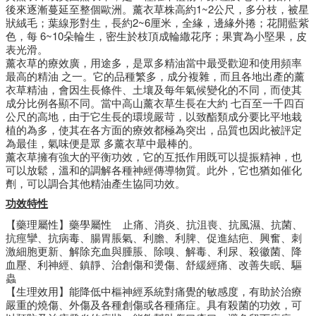
後來逐漸蔓延至整個歐洲。薰衣草株高約1~2公尺，多分枝，被星
狀絨毛；葉線形對生，長約2~6厘米，全緣，邊緣外捲；花開藍紫
色，每 6~10朵輪生，密生於枝頂成輪繖花序；果實為小堅果，皮
表光滑。
薰衣草的療效廣，用途多，是眾多精油當中最受歡迎和使用頻率
最高的精油 之一。它的品種繁多，成分複雜，而且各地出產的薰
衣草精油，會因生長條件、土壤及每年氣候變化的不同，而使其
成分比例各顯不同。當中高山薰衣草生長在大約 七百至一千四百
公尺的高地，由于它生長的環境嚴苛，以致酯類成分要比平地栽
植的為多，使其在各方面的療效都極為突出，品質也因此被評定
為最佳，氣味便是眾 多薰衣草中最棒的。
薰衣草擁有強大的平衡功效，它的互抵作用既可以提振精神，也
可以放鬆，溫和的調解各種神經傳導物質。此外，它也猶如催化
劑，可以調合其他精油產生協同功效。
功效特性
【藥理屬性】藥學屬性 止痛、消炎、抗沮喪、抗風濕、抗菌、
抗痙攣、抗病毒、腸胃脹氣、利膽、利脾、促進結疤、興奮、刺
激細胞更新、解除充血與腫脹、除嗅、解毒、利尿、殺徽菌、降
血壓、利神經、鎮靜、治創傷和燙傷、舒緩經痛、改善失眠、驅
蟲
【生理效用】能降低中樞神經系統對痛覺的敏感度，有助於治療
嚴重的燒傷、外傷及各種創傷或各種痛症。具有殺菌的功效，可