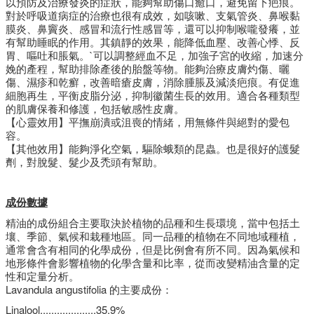
以預防及治療發炎的症狀，能夠幫助傷口癒口，避免留下疤痕。
對於呼吸道病症的治療也很有成效，如咳嗽、支氣管炎、鼻喉黏
膜炎、鼻竇炎、感冒和流行性感冒等，還可以抑制喉嚨發癢，並
有幫助睡眠的作用。其鎮靜的效果，能降低血壓、改善心悸、反
胃、嘔吐和脹氣。`可以調整經血不足，加強子宮的收縮，加速分
娩的產程，幫助排除產後的胎盤等物。能夠治療皮膚灼傷、曬
傷、濕疹和乾癬，改善暗瘡皮膚，消除腫脹及減淡疤痕。有促進
細胞再生，平衡皮脂分泌，抑制徽菌生長的效用。適合各種類型
的肌膚保養和修護，包括敏感性皮膚。
【心靈效用】平撫崩潰或沮喪的情緒，用無條件與絕對的愛包
容。
【其他效用】能夠淨化空氣，驅除蛾類的昆蟲。也是很好的護髮
劑，對脫髮、髮少及禿頭有幫助。
成份數據
精油的成份組合主要取決於植物的品種和生長環境，當中包括土
壤、季節、氣候和栽種地區。同一品種的植物在不同地域種植，
通常會含有相同的化學成份，但是比例會有所不同。因為氣候和
地形條件會影響植物的化學含量和比率，從而改變精油含量的定
性和定量分析。
Lavandula angustifolia 的主要成份：
Linalool....................35.9%