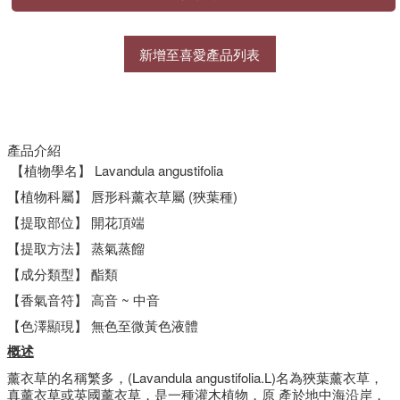
新增至喜愛產品列表
產品介紹
【植物學名】
Lavandula angustifolia
【植物科屬】
唇形科薰衣草屬 (狹葉種)
【提取部位】
開花頂端
【提取方法】
蒸氣蒸餾
【成分類型】
酯類
【香氣音符】
高音 ~ 中音
【色澤顯現】
無色至微黃色液體
概述
薰衣草的名稱繁多，(Lavandula angustifolia.L)名為狹葉薰衣草，
真薰衣草或英國薰衣草，是一種灌木植物，原 產於地中海沿岸，