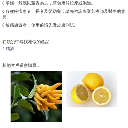
◊ 孕婦一般應以薰香為主，請勿用於按摩或泡澡。
◊ 各種疾病患者、長者及嬰幼兒，請先咨詢專業芳療師及醫生的意
見。
◊ 敏感膚質者，使用前請先做皮膚測試。
在類別中尋找相似的產品
精油
其他客戶還會購買..